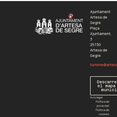
Ajuntament
Artesa de
Segre
Plaça
Ajuntament,
3
25730
Artesa de
Segre
turisme@artes
Descarre
el mapa
munici
Avís legal
Política de
privacitat
Política de
cookies