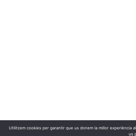
Utilitzem cookies per garantir que us donem la millor experiència al
us p