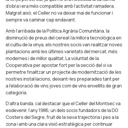
d’obra i era més compatible amb l’activitat ramadera.
Malgrat això,
el Celler no va deixar mai de funcionar i
sempre va caminar cap endavant.
Amb l’arribada de la Política Agrària Comunitària, la
disminució de preus del cereal i la millora tecnològica en
el cultiu de la vinya, els nostres socis van realitzar noves
plantacions amb les últimes varietats del mercat, més
modernes i de millor qualitat. La voluntat de la
Cooperativa per apostar fort per la secció del vi va
permetre finalitzar un projecte de modernització de les
nostres instal·lacions, deixant-les preparades tant per
a l’elaboració de vins joves com de vins envellits de gran
categoria.
D’altra banda, cal destacar que el Celler del Montsec va
esdevenir, l’any 1986, un dels socis fundadors de la DO
Costers del Segre, fruit de la seva trajectòria i pes a la
zona i amb una clara visió estratègica per continuar