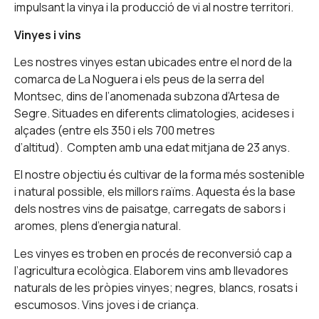
impulsant la vinya i la producció de vi al nostre territori.
Vinyes i vins
Les nostres vinyes estan ubicades entre el nord de la
comarca de La Noguera i els peus de la serra del
Montsec, dins de l’anomenada subzona d’Artesa de
Segre. Situades en diferents climatologies, acideses i
alçades (entre els 350 i els 700 metres
d’altitud).
Compten amb una edat mitjana de 23 anys.
El nostre objectiu és cultivar de la forma més sostenible
i natural possible, els millors raïms. Aquesta és la base
dels nostres vins de paisatge, carregats de sabors i
aromes, plens d’energia natural.
Les vinyes es troben en procés de reconversió cap a
l’agricultura ecològica. Elaborem vins amb llevadores
naturals de les pròpies vinyes; negres, blancs, rosats i
escumosos. Vins joves i de criança.