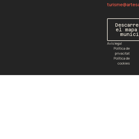
turisme@artes
Descarre
el mapa
munici
Avís legal
Política de
privacitat
Política de
cookies