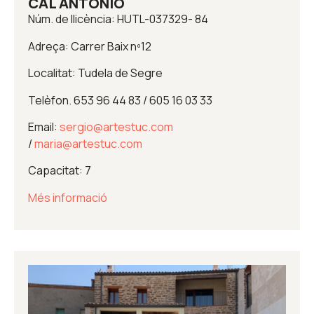
CAL ANTONIO
Núm. de llicència: HUTL-037329- 84
Adreça: Carrer Baix nº12
Localitat: Tudela de Segre
Telèfon. 653 96 44 83 / 605 16 03 33
Email:
sergio@artestuc.com
/
maria@artestuc.com
Capacitat: 7
Més informació