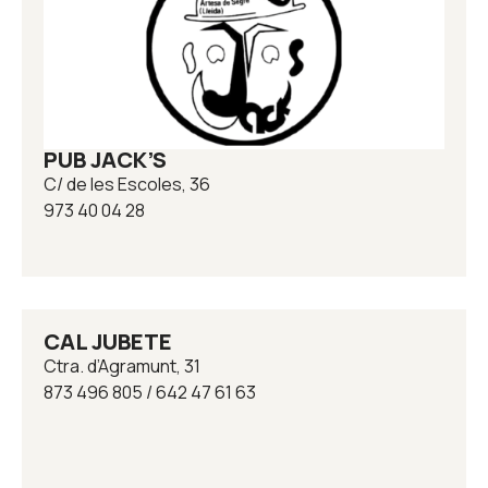
PUB JACK’S
C/ de les Escoles, 36
973 40 04 28
CAL JUBETE
Ctra. d’Agramunt, 31
873 496 805 / 642 47 61 63