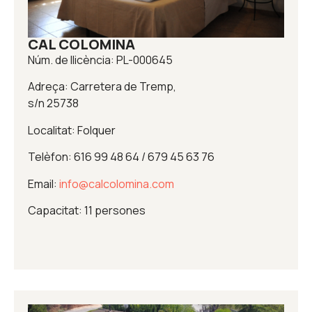
CAL COLOMINA
Núm. de llicència: PL-000645
Adreça: Carretera de Tremp,
s/n 25738
Localitat: Folquer
Telèfon: 616 99 48 64 / 679 45 63 76
Email:
info@calcolomina.com
Capacitat: 11 persones