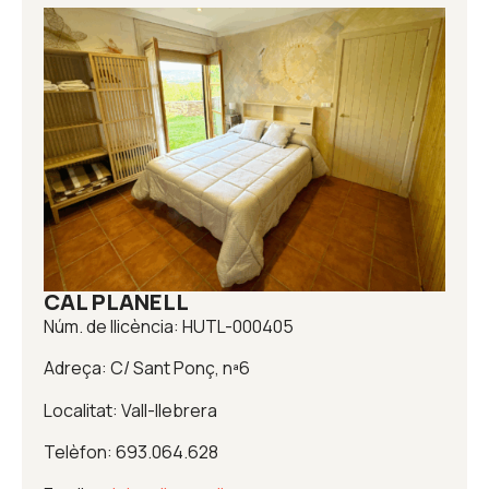
CAL PLANELL
Núm. de llicència: HUTL-000405
Adreça: C/ Sant Ponç, nª6
Localitat: Vall-llebrera
Telèfon: 693.064.628