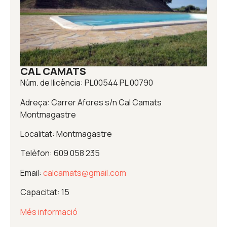
CAL CAMATS
Núm. de llicència: PL00544 PL 00790
Adreça: Carrer Afores s/n Cal Camats
Montmagastre
Localitat: Montmagastre
Telèfon: 609 058 235
Email:
calcamats@gmail.com
Capacitat: 15
Més informació