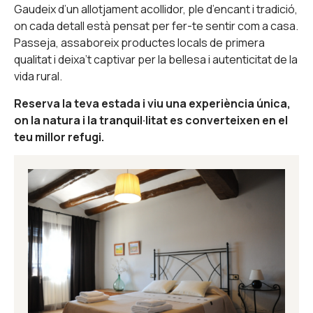
Gaudeix d’un allotjament acollidor, ple d’encant i tradició,
on cada detall està pensat per fer-te sentir com a casa.
Passeja, assaboreix productes locals de primera
qualitat i deixa’t captivar per la bellesa i autenticitat de la
vida rural.
Reserva la teva estada i viu una experiència única,
on la natura i la tranquil·litat es converteixen en el
teu millor refugi.